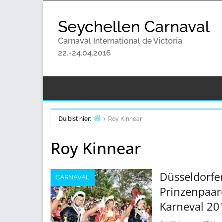
Zum
Inhalt
Seychellen Carnaval
springen
Carnaval International de Victoria
22.-24.04.2016
Du bist hier:
Roy Kinnear
Start
Roy Kinnear
Düsseldorfe
CARNAVAL
Prinzenpaar
Karneval 20