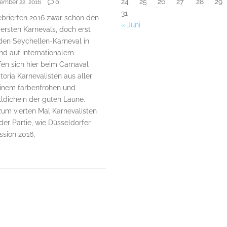
24
25
26
27
28
29
0
ember 22, 2016
31
ebrierten 2016 zwar schon den
« Juni
 ersten Karnevals, doch erst
e den Seychellen-Karneval in
nd auf internationalem
ffen sich hier beim Carnaval
ctoria Karnevalisten aus aller
einem farbenfrohen und
ldichein der guten Laune.
um vierten Mal Karnevalisten
der Partie, wie Düsseldorfer
ssion 2016,