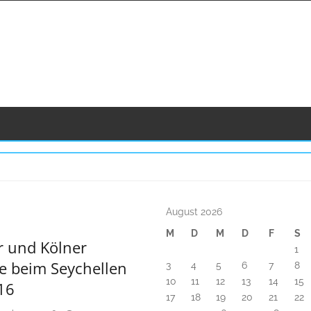
Untergeordnet
August 2026
Seitenleiste
M
D
M
D
F
S
r und Kölner
1
e beim Seychellen
3
4
5
6
7
8
10
11
12
13
14
15
16
17
18
19
20
21
22