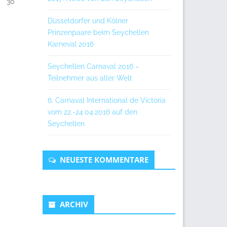
30
Düsseldorfer und Kölner
Prinzenpaare beim Seychellen
Karneval 2016
Seychellen Carnaval 2016 –
Teilnehmer aus aller Welt
6. Carnaval International de Victoria
vom 22.-24.04.2016 auf den
Seychellen
NEUESTE KOMMENTARE
ARCHIV