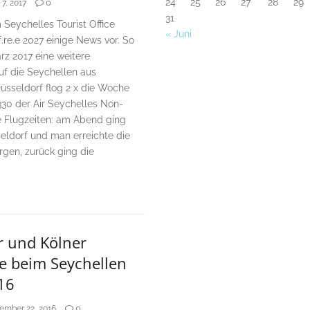
24
25
26
27
28
29
0
 7, 2017
31
 Seychelles Tourist Office
« Juni
f.re.e 2027 einige News vor. So
z 2017 eine weitere
uf die Seychellen aus
üsseldorf flog 2 x die Woche
330 der Air Seychelles Non-
le Flugzeiten: am Abend ging
seldorf und man erreichte die
rgen, zurück ging die
r und Kölner
e beim Seychellen
16
0
ember 22, 2016