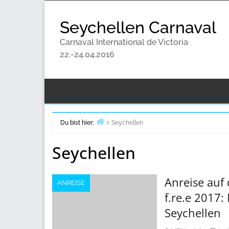
Zum
Inhalt
Seychellen Carnaval
springen
Carnaval International de Victoria
22.-24.04.2016
Du bist hier:
Seychellen
Start
Seychellen
Anreise auf 
ANREISE
f.re.e 2017
Seychellen