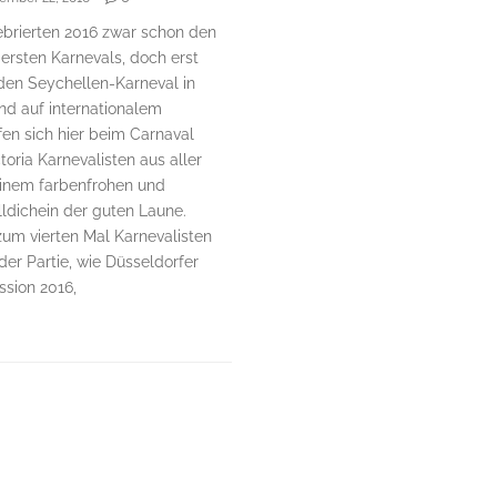
ebrierten 2016 zwar schon den
 ersten Karnevals, doch erst
e den Seychellen-Karneval in
nd auf internationalem
ffen sich hier beim Carnaval
ctoria Karnevalisten aus aller
einem farbenfrohen und
ldichein der guten Laune.
um vierten Mal Karnevalisten
der Partie, wie Düsseldorfer
ssion 2016,