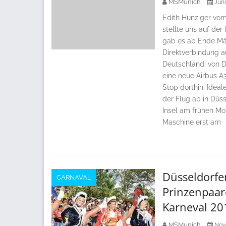
MSMunich
Juni
Edith Hunziger vom
stellte uns auf der 
gab es ab Ende Mär
Direktverbindung a
Deutschland: von D
eine neue Airbus A
Stop dorthin. Idea
der Flug ab in Düs
Insel am frühen Mo
Maschine erst am
Düsseldorfe
CARNAVAL
Prinzenpaar
Karneval 20
MSMunich
Nov